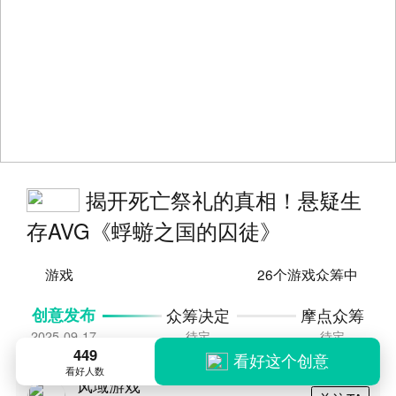
揭开死亡祭礼的真相！悬疑生
存AVG《蜉蝣之国的囚徒》
游戏
26个游戏众筹中
创意发布
众筹决定
摩点众筹
2025-09-17
待定
待定
449
看好这个创意
看好人数
风域游戏